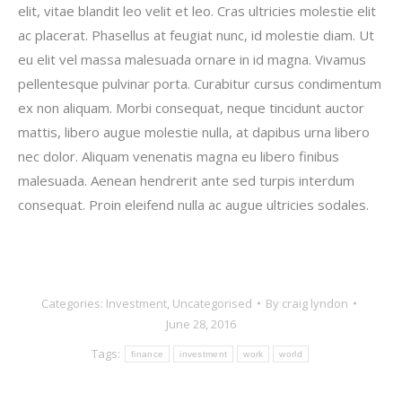
elit, vitae blandit leo velit et leo. Cras ultricies molestie elit
ac placerat. Phasellus at feugiat nunc, id molestie diam. Ut
eu elit vel massa malesuada ornare in id magna. Vivamus
pellentesque pulvinar porta. Curabitur cursus condimentum
ex non aliquam. Morbi consequat, neque tincidunt auctor
mattis, libero augue molestie nulla, at dapibus urna libero
nec dolor. Aliquam venenatis magna eu libero finibus
malesuada. Aenean hendrerit ante sed turpis interdum
consequat. Proin eleifend nulla ac augue ultricies sodales.
Categories:
Investment
,
Uncategorised
By
craig lyndon
June 28, 2016
Tags:
finance
investment
work
world