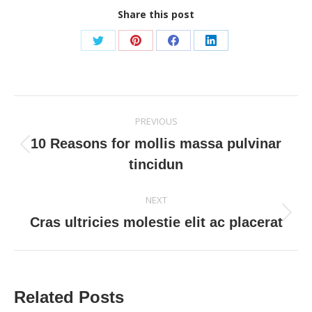
Share this post
Share
Share
Share
Share
on
on
on
on
Twitter
Pinterest
Facebook
LinkedIn
Post
PREVIOUS
navigation
10 Reasons for mollis massa pulvinar
Previous
tincidun
post:
NEXT
Next
Cras ultricies molestie elit ac placerat
post:
Related Posts